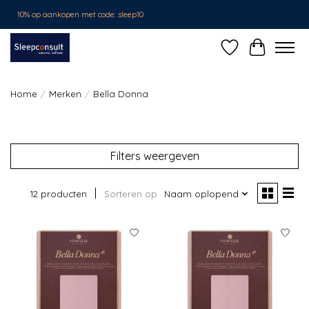
10% op aankopen met code: sleep10
Verlanglijst
Winkelwa
Home
/
Merken
/
Bella Donna
Filters weergeven
12 producten
Sorteren op
Naam oplopend