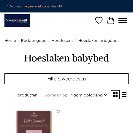
10% op aankopen met code: sleep10
Verlanglijst
Winkelwa
Home
/
Beddengoed
/
Hoeslakens
/
Hoeslaken babybed
Hoeslaken babybed
Filters weergeven
1 producten
Sorteren op
Naam oplopend