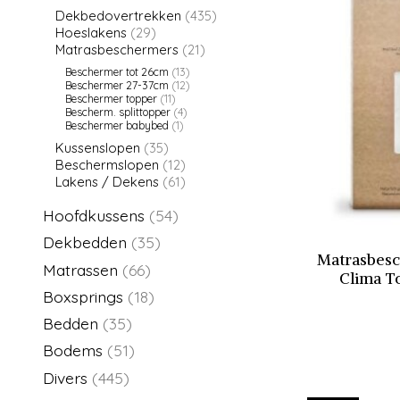
Dekbedovertrekken
(435)
Hoeslakens
(29)
Matrasbeschermers
(21)
Beschermer tot 26cm
(13)
Beschermer 27-37cm
(12)
Beschermer topper
(11)
Bescherm. splittopper
(4)
Beschermer babybed
(1)
Kussenslopen
(35)
Beschermslopen
(12)
Lakens / Dekens
(61)
Hoofdkussens
(54)
Dekbedden
(35)
Matrasbesc
Matrassen
(66)
Clima T
Boxsprings
(18)
Bedden
(35)
Bodems
(51)
Divers
(445)