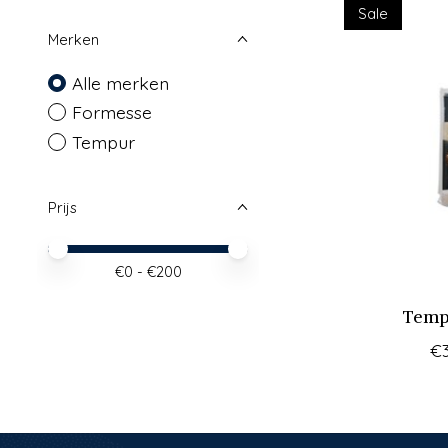
Sale
Merken
Alle merken
Formesse
Tempur
Prijs
Minimale prijswaarde
Price maximum value
€
0
- €
200
Tempu
€3