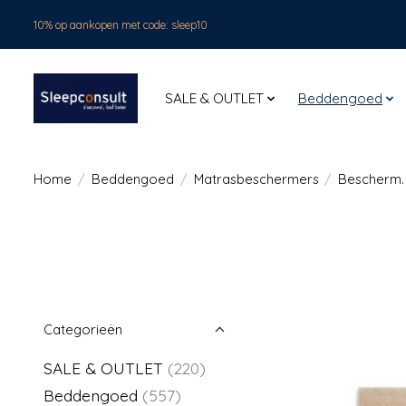
10% op aankopen met code: sleep10
SALE & OUTLET
Beddengoed
Home
/
Beddengoed
/
Matrasbeschermers
/
Bescherm. 
Categorieën
SALE & OUTLET
(220)
Beddengoed
(557)