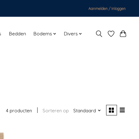
Aanmelden / Inloggen
s
Bedden
Bodems
Divers
4 producten
Sorteren op
Standaard