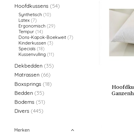
Hoofdkussens
(54)
Synthetisch
(10)
Latex
(7)
Ergonomisch
(29)
Tempur
(14)
Dons-Kapok-Boekweit
(7)
Kinderkussen
(3)
Specials
(18)
Kussenvulling
(11)
Dekbedden
(35)
Matrassen
(66)
Boxsprings
(18)
Hoofdkus
Bedden
(35)
Ganzenha
Bodems
(51)
Divers
(445)
Merken