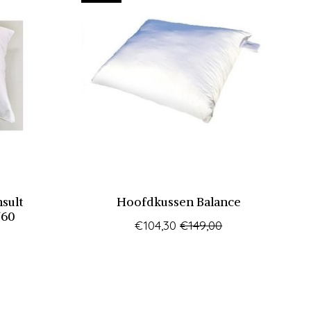
sult
Hoofdkussen Balance
/60
€104,30
€149,00