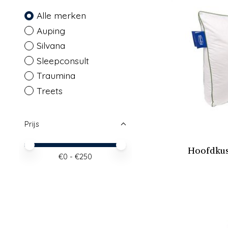
Alle merken
Auping
Silvana
Sleepconsult
Traumina
Treets
Prijs
Minimale prijswaarde
Price maximum value
Hoofdkus
€
0
- €
250