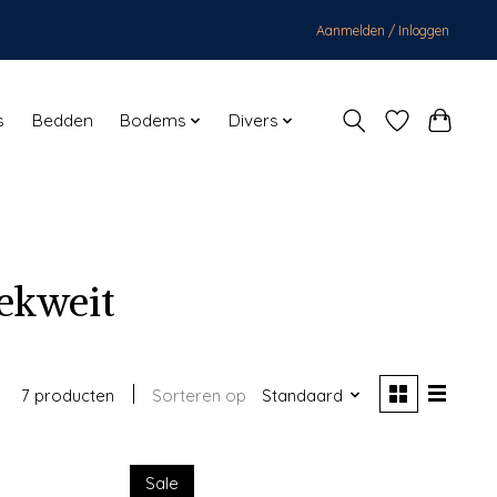
Aanmelden / Inloggen
s
Bedden
Bodems
Divers
ekweit
7 producten
Sorteren op
Standaard
Sale