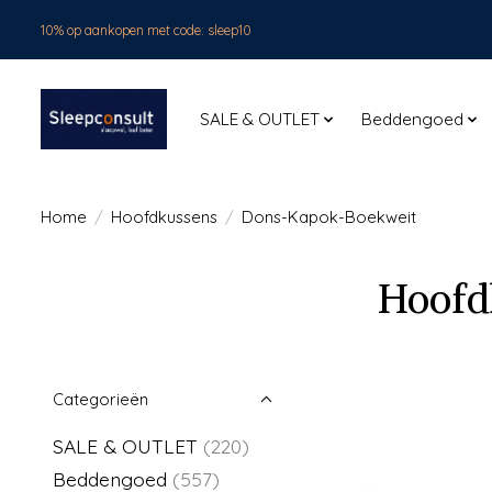
10% op aankopen met code: sleep10
SALE & OUTLET
Beddengoed
Home
/
Hoofdkussens
/
Dons-Kapok-Boekweit
Hoofd
Categorieën
SALE & OUTLET
(220)
Beddengoed
(557)