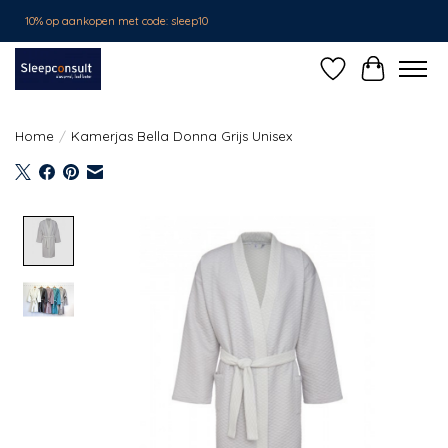
10% op aankopen met code: sleep10
Verlanglijst
Winkelwa
Home
/
Kamerjas Bella Donna Grijs Unisex
Product image slideshow Items