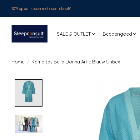
10% op aankopen met code: sleep10
SALE & OUTLET
Beddengoed
Home
/
Kamerjas Bella Donna Artic Blauw Unisex
Product image slideshow Items