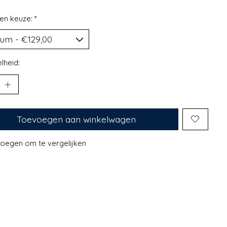
en keuze:
*
lheid:
Toevoegen aan winkelwagen
oegen om te vergelijken