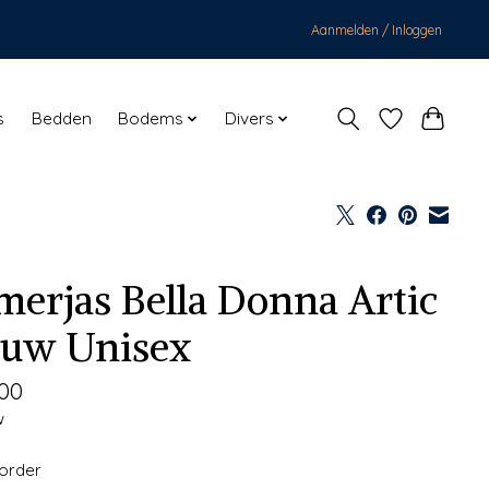
Aanmelden / Inloggen
s
Bedden
Bodems
Divers
merjas Bella Donna Artic
auw Unisex
,00
w
korder