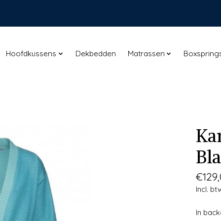
Hoofdkussens
Dekbedden
Matrassen
Boxspring
Ka
Bl
€129
Incl. bt
In bac