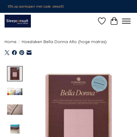
10% op aankopen met code: sleep10
Verlanglijst
Winkelwa
Home
/
Hoeslaken Bella Donna Alto (hoge matras)
Product image slideshow Items