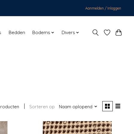
Aanmelden / Inloggen
s
Bedden
Bodems
Divers
producten
Sorteren op
Naam oplopend