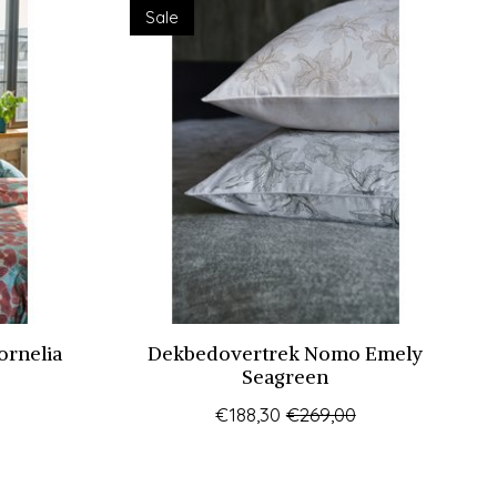
Sale
rnelia
Dekbedovertrek Nomo Emely
Seagreen
€188,30
€269,00