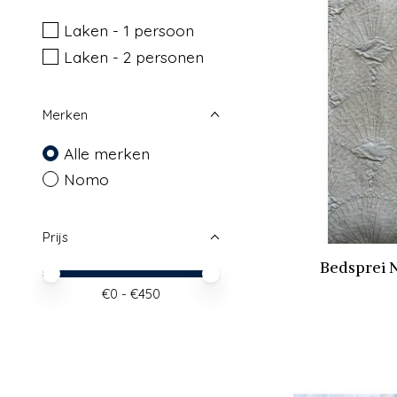
Laken - 1 persoon
Laken - 2 personen
Merken
Alle merken
Nomo
Prijs
Bedsprei 
Minimale prijswaarde
Price maximum value
€
0
- €
450