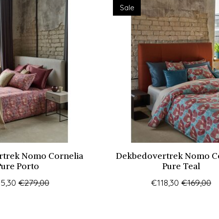
Sale
trek Nomo Cornelia
Dekbedovertrek Nomo Co
Pure Porto
Pure Teal
5,30
€279,00
€118,30
€169,00