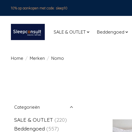
10% op aankopen met code: sleep10
SALE & OUTLET
Beddengoed
Home
/
Merken
/
Nomo
Categorieën
SALE & OUTLET
(220)
Beddengoed
(557)