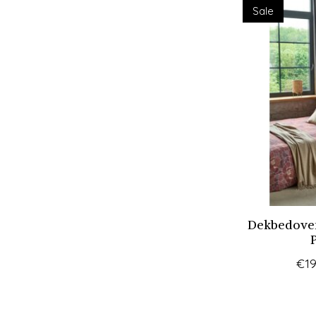
Sale
Dekbedover
€19