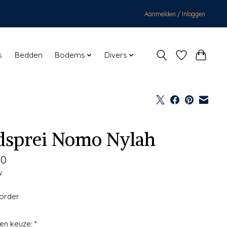
Aanmelden / Inloggen
s
Bedden
Bodems
Divers
dsprei Nomo Nylah
00
w
korder
en keuze:
*