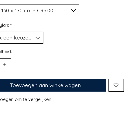
ylah:
*
lheid:
Toevoegen aan winkelwagen
oegen om te vergelijken