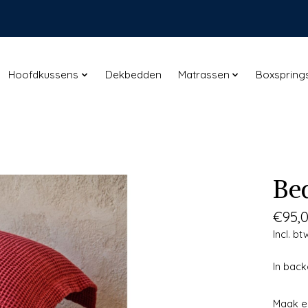
Hoofdkussens
Dekbedden
Matrassen
Boxspring
Be
€95,
Incl. bt
In bac
Maak e