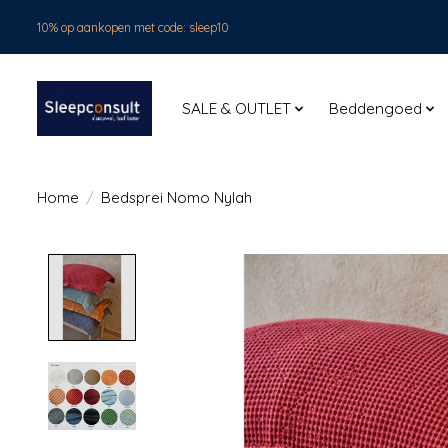
10% op aankopen met code: sleep10
SALE & OUTLET
Beddengoed
Home
/
Bedsprei Nomo Nylah
Product image slideshow Items