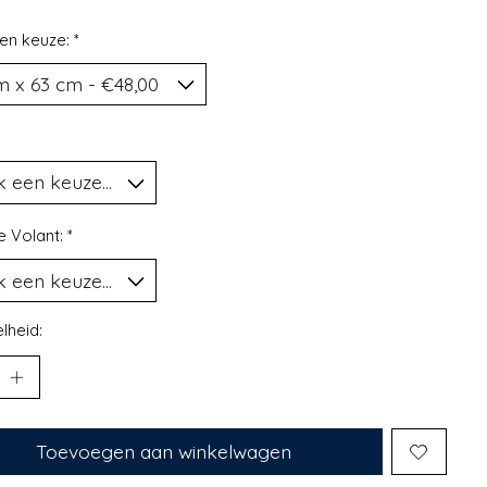
en keuze:
*
e Volant:
*
lheid:
Toevoegen aan winkelwagen