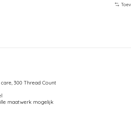
Toev
y care, 300 Thread Count
l
 alle maatwerk mogelijk