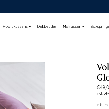
Hoofdkussens
Dekbedden
Matrassen
Boxspring
Vo
Glo
€48,
Incl. bt
In bac