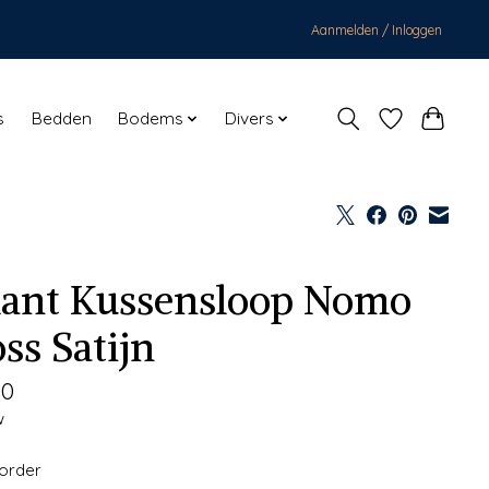
Aanmelden / Inloggen
s
Bedden
Bodems
Divers
lant Kussensloop Nomo
ss Satijn
00
w
korder