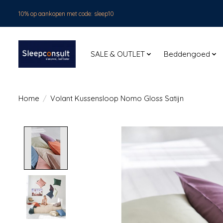
10% op aankopen met code: sleep10
SALE & OUTLET
Beddengoed
Home
/
Volant Kussensloop Nomo Gloss Satijn
Product image slideshow Items