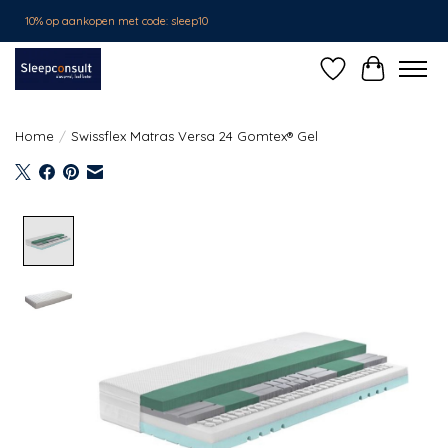
10% op aankopen met code: sleep10
Verlanglijst
Winkelwa
Home
/
Swissflex Matras Versa 24 Gomtex® Gel
Product image slideshow Items