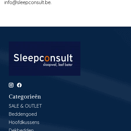
info@sleepconsult.be
.
Categorieën
SALE & OUTLET
Beddengoed
Hoofdkussens
Dekbedden