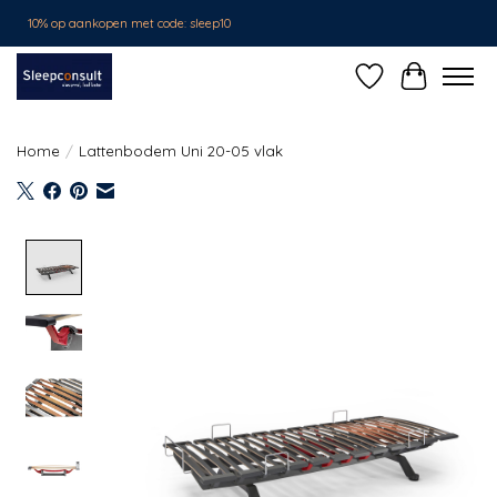
10% op aankopen met code: sleep10
Verlanglijst
Winkelwa
Home
/
Lattenbodem Uni 20-05 vlak
Product image slideshow Items