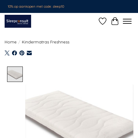
10% op aankopen met code: sleep10
Verlanglijst
Winkelwa
Home
/
Kindermatras Freshness
Product image slideshow Items