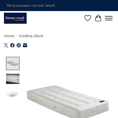
10% op aankopen met code: sleep10
Verlanglijst
Winkelwa
Home
/
Goldline Allure
Product image slideshow Items