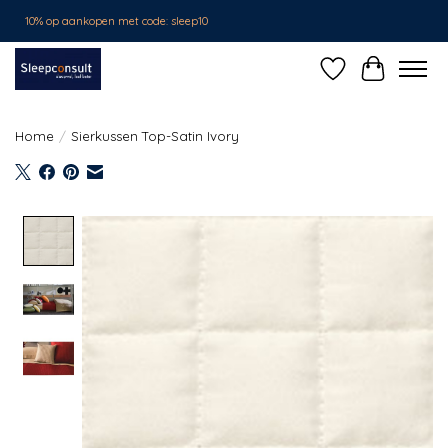
10% op aankopen met code: sleep10
Verlanglijst
Winkelwa
Home
/
Sierkussen Top-Satin Ivory
Product image slideshow Items