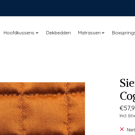
Hoofdkussens
Dekbedden
Matrassen
Boxspring
Si
Co
€57,9
Incl. bt
Nie