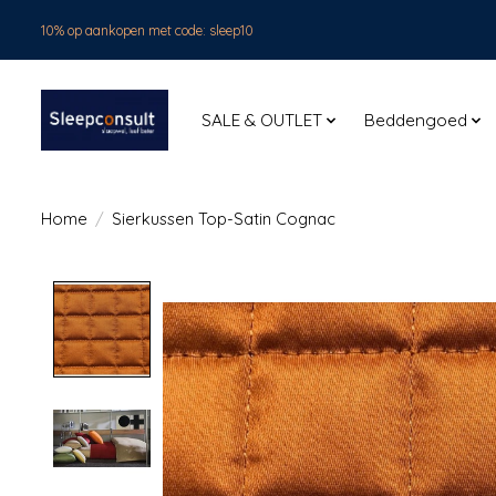
10% op aankopen met code: sleep10
SALE & OUTLET
Beddengoed
Home
/
Sierkussen Top-Satin Cognac
Product image slideshow Items