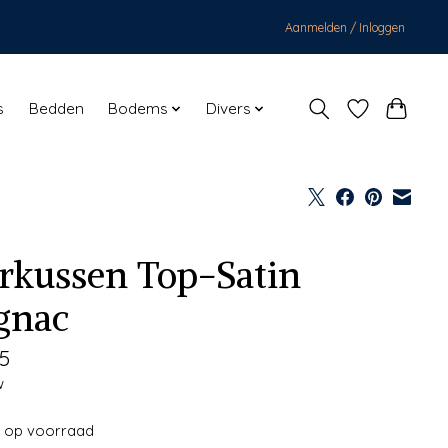
Aanmelden / Inloggen
s
Bedden
Bodems
Divers
erkussen Top-Satin
gnac
5
w
t op voorraad