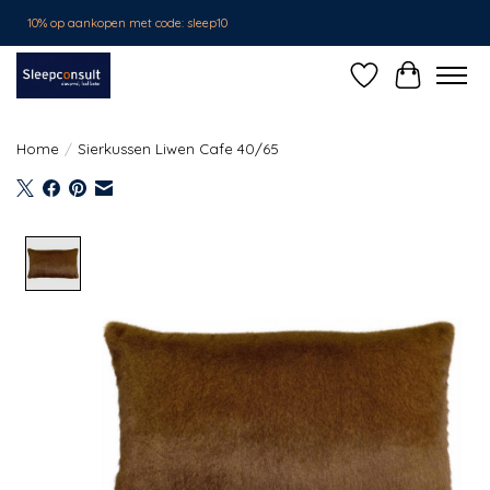
10% op aankopen met code: sleep10
Verlanglijst
Winkelwa
Home
/
Sierkussen Liwen Cafe 40/65
Product image slideshow Items