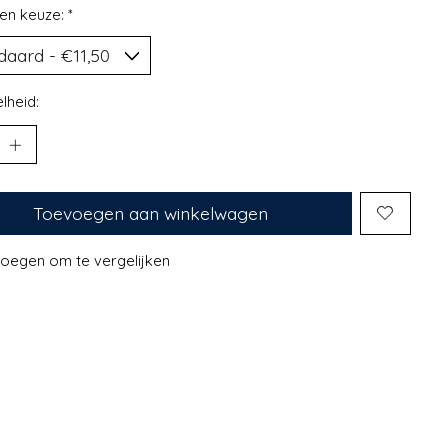
en keuze:
*
lheid:
Toevoegen aan winkelwagen
oegen om te vergelijken