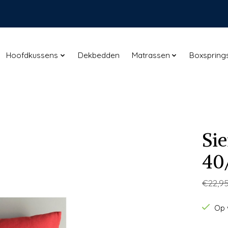
Hoofdkussens
Dekbedden
Matrassen
Boxspring
Si
40
€22,9
Op 