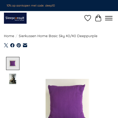
10% op aankopen met code: sleep10
Verlanglijst
Winkelwa
Home
/
Sierkussen Home Basic Sky 40/40 Deeppurple
Product image slideshow Items