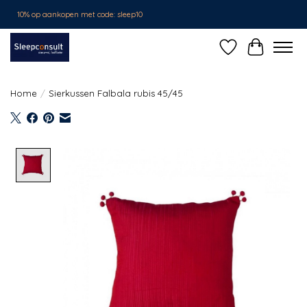
10% op aankopen met code: sleep10
Verlanglijst
Winkelwa
Home
/
Sierkussen Falbala rubis 45/45
Product image slideshow Items