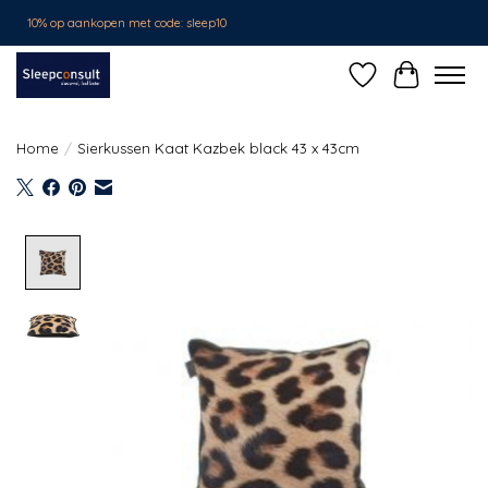
10% op aankopen met code: sleep10
Verlanglijst
Winkelwa
Home
/
Sierkussen Kaat Kazbek black 43 x 43cm
Product image slideshow Items