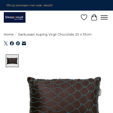
10% op aankopen met code: sleep10
Verlanglijst
Winkelwa
Home
/
Sierkussen Auping Virgil Chocolate 20 x 35cm
Product image slideshow Items