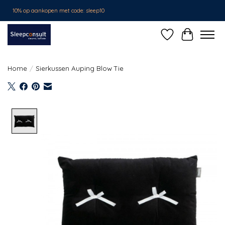
10% op aankopen met code: sleep10
Verlanglijst
Winkelwa
Home
/
Sierkussen Auping Blow Tie
Product image slideshow Items