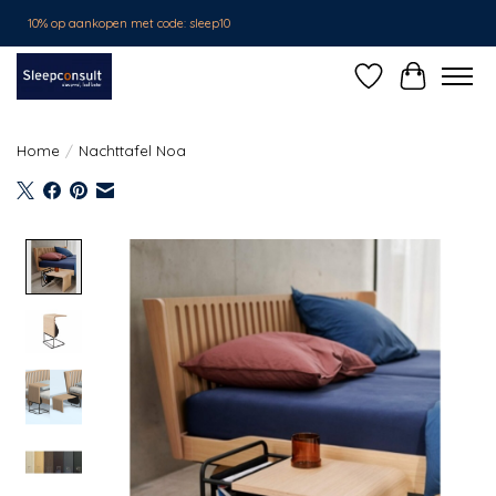
10% op aankopen met code: sleep10
Verlanglijst
Winkelwa
Home
/
Nachttafel Noa
Product image slideshow Items