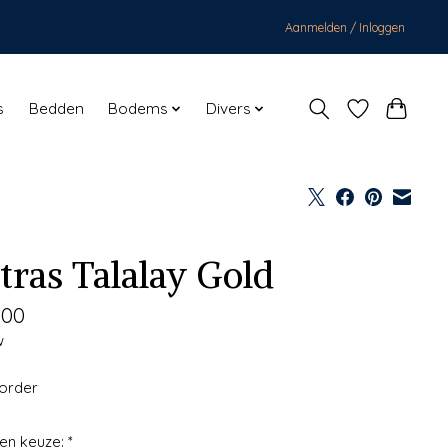
Aanmelden / Inloggen
s
Bedden
Bodems
Divers
tras Talalay Gold
,00
w
korder
en keuze:
*