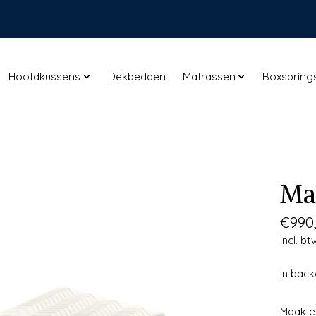
Hoofdkussens
Dekbedden
Matrassen
Boxspring
Ma
€990
Incl. bt
In bac
Maak e