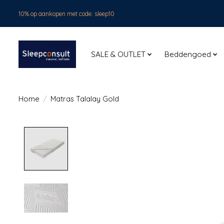
10% op aankopen met code: sleep10
SALE & OUTLET
Beddengoed
Home
/
Matras Talalay Gold
Product image slideshow Items