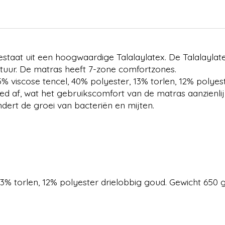
estaat uit een hoogwaardige Talalaylatex. De Talalaylate
ctuur. De matras heeft 7-zone comfortzones.
% viscose tencel, 40% polyester, 13% torlen, 12% polyes
d af, wat het gebruikscomfort van de matras aanzienlij
rt de groei van bacteriën en mijten.
13% torlen, 12% polyester drielobbig goud. Gewicht 650