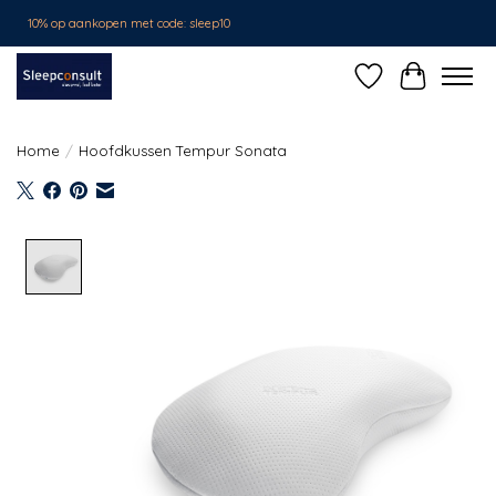
10% op aankopen met code: sleep10
Verlanglijst
Winkelwa
Home
/
Hoofdkussen Tempur Sonata
Product image slideshow Items