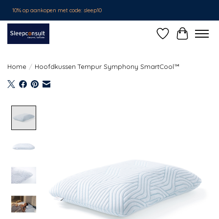
10% op aankopen met code: sleep10
Verlanglijst
Winkelwa
Home
/
Hoofdkussen Tempur Symphony SmartCool™
Product image slideshow Items