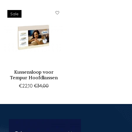
Items van productcarrousel
Sale
Kussensloop voor
Tempur Hoofdkussen
€22,10
€34,00