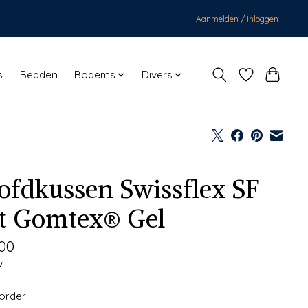
Aanmelden / Inloggen
s
Bedden
Bodems
Divers
ofdkussen Swissflex SF
at Gomtex® Gel
,00
w
korder