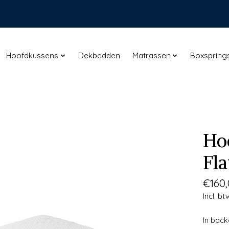
Hoofdkussens
Dekbedden
Matrassen
Boxspring
Ho
Fl
€160
Incl. bt
In bac