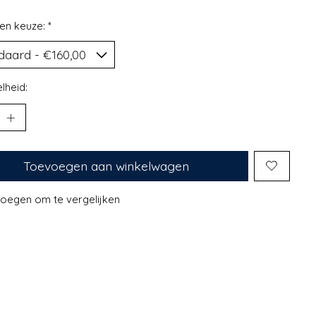
en keuze:
*
lheid:
Toevoegen aan winkelwagen
oegen om te vergelijken