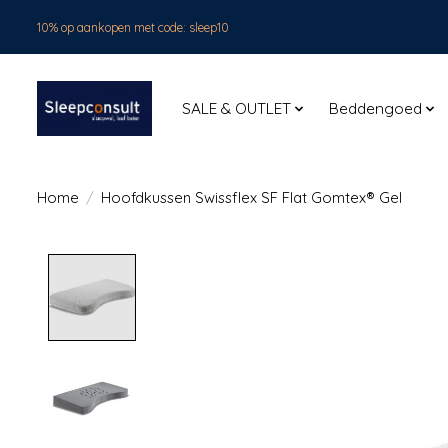
10% op aankopen met code: sleep10
SALE & OUTLET
Beddengoed
Home
/
Hoofdkussen Swissflex SF Flat Gomtex® Gel
Product image slideshow Items