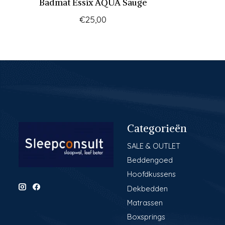
Badmat Essix AQUA Sauge
€25,00
Categorieën
SALE & OUTLET
Beddengoed
Hoofdkussens
Dekbedden
Matrassen
Boxsprings