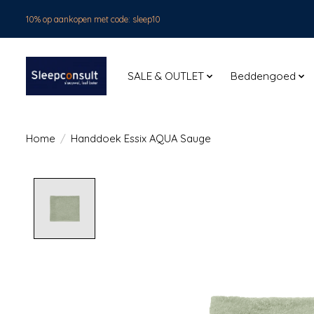
10% op aankopen met code: sleep10
SALE & OUTLET
Beddengoed
Home
/
Handdoek Essix AQUA Sauge
Product image slideshow Items