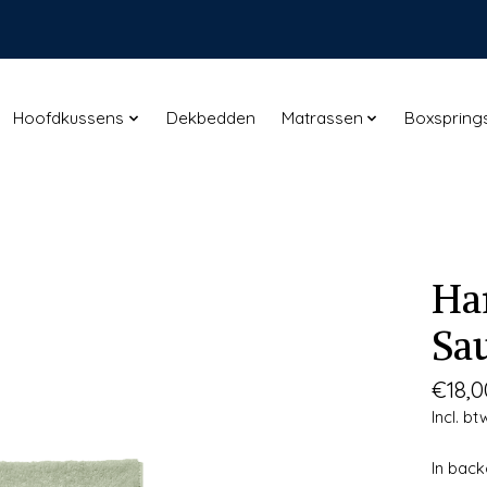
Hoofdkussens
Dekbedden
Matrassen
Boxspring
Ha
Sa
€18,0
Incl. bt
In bac