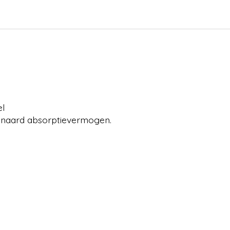
el
enaard absorptievermogen.