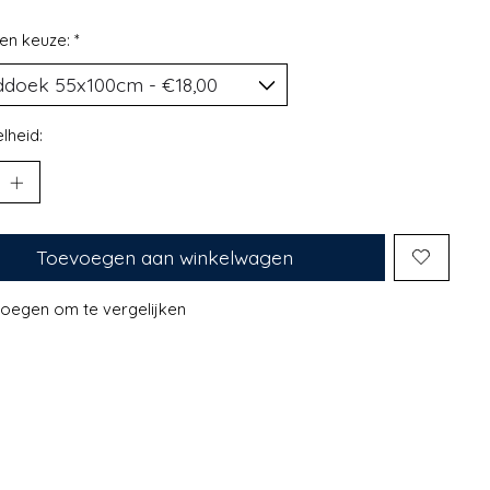
en keuze:
*
lheid:
Toevoegen aan winkelwagen
oegen om te vergelijken