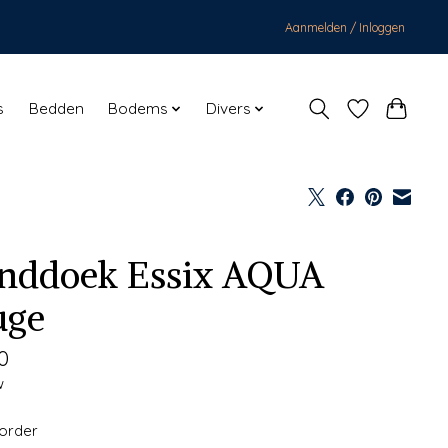
Aanmelden / Inloggen
s
Bedden
Bodems
Divers
nddoek Essix AQUA
uge
0
w
korder