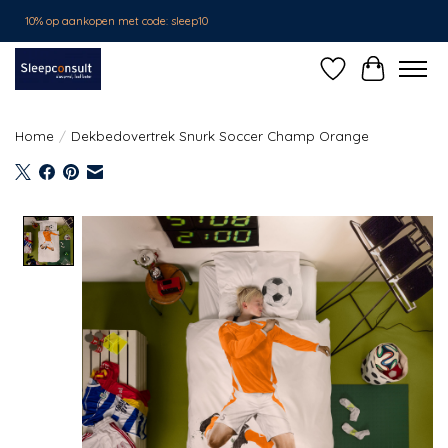
10% op aankopen met code: sleep10
Verlanglijst
Winkelwa
Home
/
Dekbedovertrek Snurk Soccer Champ Orange
Product image slideshow Items