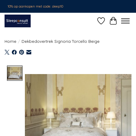
10% op aankopen met code: sleep10
Verlanglijst
Winkelwa
Home
/
Dekbedovertrek Signoria Torcello Beige
Product image slideshow Items