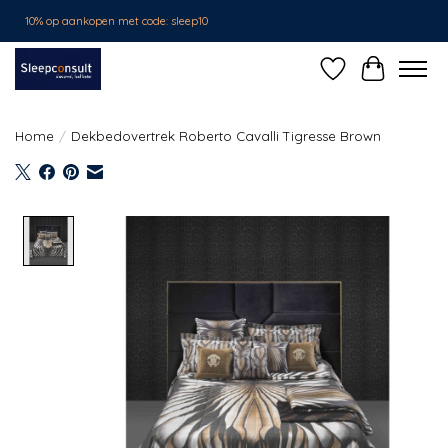
10% op aankopen met code: sleep10
Verlanglijst
Winkelwa
Home
/
Dekbedovertrek Roberto Cavalli Tigresse Brown
Product image slideshow Items