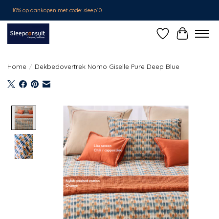
10% op aankopen met code: sleep10
Verlanglijst
Winkelwa
Home
/
Dekbedovertrek Nomo Giselle Pure Deep Blue
Product image slideshow Items