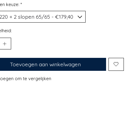
en keuze:
*
lheid:
Toevoegen aan winkelwagen
oegen om te vergelijken