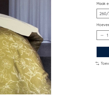
Maak e
Hoevee
Toev