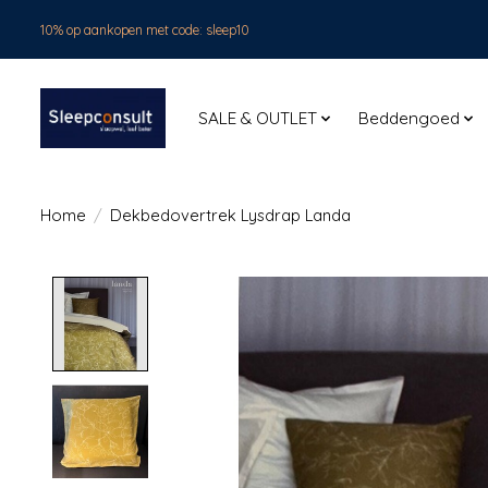
10% op aankopen met code: sleep10
SALE & OUTLET
Beddengoed
Home
/
Dekbedovertrek Lysdrap Landa
Product image slideshow Items