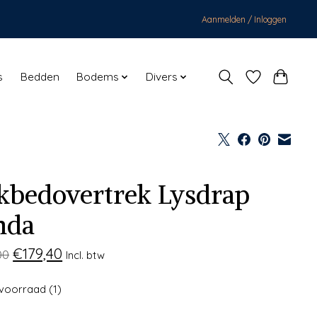
Aanmelden / Inloggen
s
Bedden
Bodems
Divers
kbedovertrek Lysdrap
nda
€179,40
00
Incl. btw
voorraad (1)