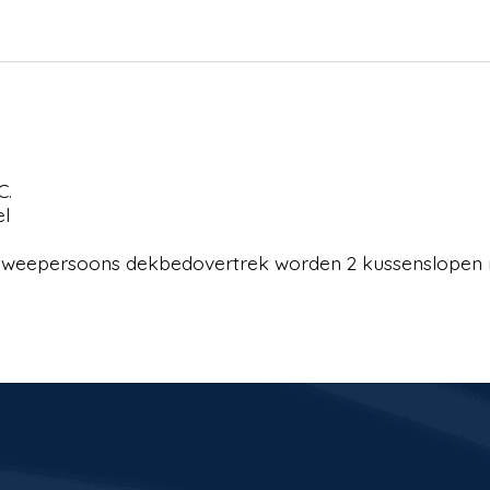
C.
el
n tweepersoons dekbedovertrek worden 2 kussenslopen