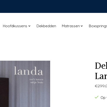
Hoofdkussens
Dekbedden
Matrassen
Boxspring
De
La
€299,
Op 