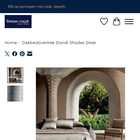
10% op aankopen met code: sleep10
Verlanglijst
Winkelwa
Home
/
Dekbedovertrek Dondi Shades Silver
Product image slideshow Items