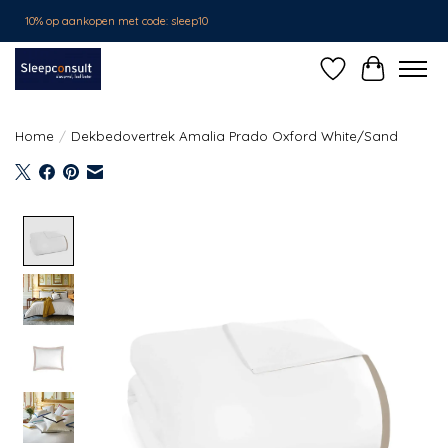
10% op aankopen met code: sleep10
Verlanglijst
Winkelwa
Home
/
Dekbedovertrek Amalia Prado Oxford White/Sand
Product image slideshow Items