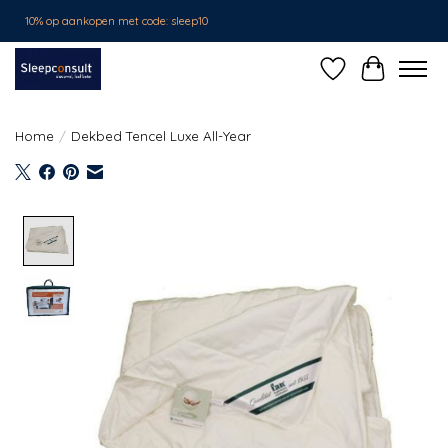
10% op aankopen met code: sleep10
Verlanglijst
Winkelwa
Home
/
Dekbed Tencel Luxe All-Year
Product image slideshow Items