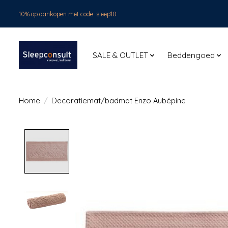
10% op aankopen met code: sleep10
SALE & OUTLET
Beddengoed
Home
/
Decoratiemat/badmat Enzo Aubépine
Product image slideshow Items