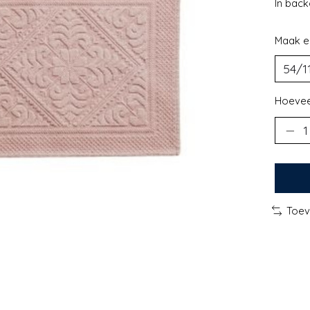
In bac
Maak e
Hoevee
Toev