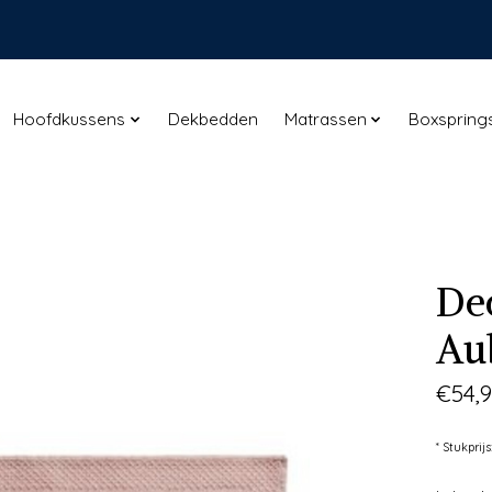
Hoofdkussens
Dekbedden
Matrassen
Boxspring
De
Au
€54,
* Stukprijs