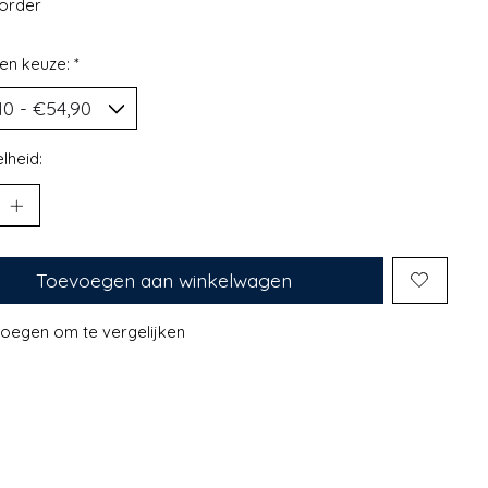
korder
en keuze:
*
lheid:
Toevoegen aan winkelwagen
oegen om te vergelijken