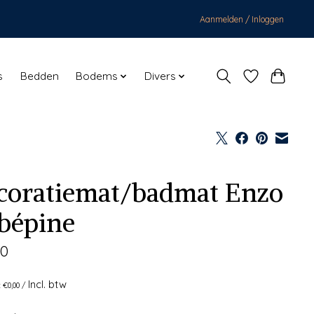
Aanmelden / Inloggen
s
Bedden
Bodems
Divers
coratiemat/badmat Enzo
bépine
90
Incl. btw
: €0,00 /