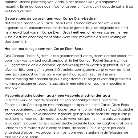
minimalistische plaatsing van Vindö in het midden van je slaapkamer
mogelijk. Eenmaal opgeladen (wat ongeveer vijf uur duurt), gaat de batterij tot
wel 135 cycli mee.
Gepatenteerde oplossingen voor Carpe Diem-bedden
Net als alle bedden van Carpe Diem Beds is Vindö ontworpen om je een
ergonomische, ontspannende nachtrust te geven die je de volgende ochtend
hernieuwd laat voelen. Carpe Diem Beds heeft een uniek veersysteem en een
visco-elastisch ondersegment ontwikkeld voor maximale drukverlichting en
slaapcomfort.
Het contourzaksysteem van Carpe Diem Beds
Ons Contour Pocket System is een gepatenteerd veersysteem dat net onder het
oppervlak van uw bed wordt geplaatst. In het Contour Pocket System zijn de
vullingsmaterialen die normaal op het veersysteem worden geplaatst, in elke
afzonderlijke veer geïntegreerd. Dit unieke veersysteem zorgt ervoor dat elke
veer zich aanpast aan de vorm van je lichaam, wat resulteert in een
slaapervaring die speciaal op jou is afgestemd. Dit zorgt ervoor dat je spieren
kunnen ontspannen, zodat je zachtjes in een uiterst ontspannen houding in
slaap valt.
Visco-elastische bodemlaag – een visco-elastisch onderlaag
In samenwerking met de Spinal Unit van het Sahlgrenska Universitair
Ziekenhuis in Göteborg en met massagetherapeuten heeft Carpe Diem Beds
een gepatenteerd visco-elastisch bodemsegment ontwikkeld: de Visco Elastische
Bodemlaag. Dit unieke onderste segment, gelegen in de onderste lagen van je
bed, zorgt ervoor dat de meest belaste veren ontspannen in plaats van tegen
je lichaam te duwen. Onze visco elastische onderste laag verlaagt de druk op je
lichaam en stimuleert de bloedcirculatie. Hierdoor kun je langere periodes
ongestoord slapen, waardoor je vrij bent om weg te zinken in de felbegeerde
fase van diepe slaap.