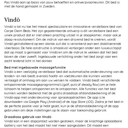
Pas Vindö aan op basis van jouw behoeften en ontwerpvoorkeuren. Dit bed is
met de hand gemaakt in Zweden.
Vindö
Vindö is tot nu toe het meest spectaculaire en innovatieve verstelbare bed van
Carpe Diem Beds. Met zijn gepatenteerde ontwerp is dit verstelbare bed een
uniek product dat er niet alleen prachtig uitziet in je slaapkamer, maar ook je
slaap revolutioneert. Om de indruk van een drijvend bed te creëren, wordt
Vindö geïnstalleerd op een slanke zuil die is verankerd aan een stabiliserende
vloerbasis. De hele constructie is smaakvol verborgen onder een luxueus tapijt
dat op maat is gemaakt voor Vindö en om de indruk te wekken dat het bed
boven de vloer zweeft. Ingebouwde verlichting onder het bed zorgt voor een
zacht leidend licht in het donker.
Bed met ingebouwde massagefunctie
Vindö is een veelzijdig verstelbaar bed dat automatische ondersteuning van de
lenden- en nek biedt, evenals hoofd- en voetsteunen die kunnen worden
verlaagd of omhoog om aan uw wensen te voldoen. Vindö biedt verschillende
ontspannende massageprogramma's (golf, puls of steady flow) om je hele
lichaam te helpen ontspannen en te ontspannen. Alle functies van het bed
kunnen worden bediend met de gratis draadloze afstandsbediening of de
Vindö-app met ondersteuning voor spraakopdrachten. De app is te
downloaden via Google Play (Android) of de App Store (iOS). Zodra je het bed in
de perfecte positie voor je hebt gezet, kun je de afstandsbediening of de app
gebruiken om deze instellingen op te slaan voor toekomstig gebruik.
Draadloos gebruik van Vindö
Vindö kan in een stopcontact worden gestoken, maar de krachtige oplaadbare
batterij van het bed maakt het niet meer aangesloten. Dit maakt een