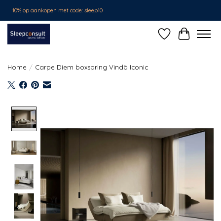
10% op aankopen met code: sleep10
Verlanglijst
Winkelwa
Home
/
Carpe Diem boxspring Vindö Iconic
Product image slideshow Items