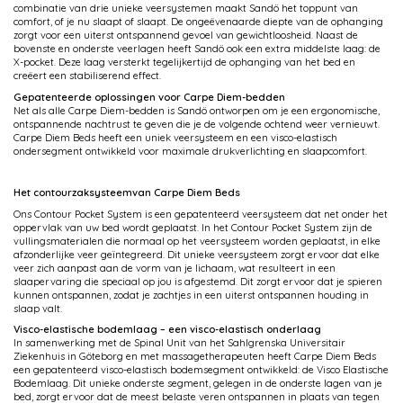
combinatie van drie unieke veersystemen maakt Sandö het toppunt van
comfort, of je nu slaapt of slaapt. De ongeëvenaarde diepte van de ophanging
zorgt voor een uiterst ontspannend gevoel van gewichtloosheid. Naast de
bovenste en onderste veerlagen heeft Sandö ook een extra middelste laag: de
X-pocket. Deze laag versterkt tegelijkertijd de ophanging van het bed en
creëert een stabiliserend effect.
Gepatenteerde oplossingen voor Carpe Diem-bedden
Net als alle Carpe Diem-bedden is Sandö ontworpen om je een ergonomische,
ontspannende nachtrust te geven die je de volgende ochtend weer vernieuwt.
Carpe Diem Beds heeft een uniek veersysteem en een visco-elastisch
ondersegment ontwikkeld voor maximale drukverlichting en slaapcomfort.
Het contourzaksysteemvan Carpe Diem Beds
Ons Contour Pocket System is een gepatenteerd veersysteem dat net onder het
oppervlak van uw bed wordt geplaatst. In het Contour Pocket System zijn de
vullingsmaterialen die normaal op het veersysteem worden geplaatst, in elke
afzonderlijke veer geïntegreerd. Dit unieke veersysteem zorgt ervoor dat elke
veer zich aanpast aan de vorm van je lichaam, wat resulteert in een
slaapervaring die speciaal op jou is afgestemd. Dit zorgt ervoor dat je spieren
kunnen ontspannen, zodat je zachtjes in een uiterst ontspannen houding in
slaap valt.
Visco-elastische bodemlaag – een visco-elastisch onderlaag
In samenwerking met de Spinal Unit van het Sahlgrenska Universitair
Ziekenhuis in Göteborg en met massagetherapeuten heeft Carpe Diem Beds
een gepatenteerd visco-elastisch bodemsegment ontwikkeld: de Visco Elastische
Bodemlaag. Dit unieke onderste segment, gelegen in de onderste lagen van je
bed, zorgt ervoor dat de meest belaste veren ontspannen in plaats van tegen