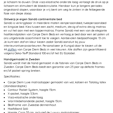
je lichaam te duwen. Onze visco elastische onderste laag verlaagt de druk op je
lichaam en stimuleert de bloedcirculatie. Hierdoor kun je langere periodes
ongestoord slapen, waardoor je vrij bent om weg te zinken in de felbegeerde
fase van diepe slaap.
Ontwerp je eigen Sandö continentale bed
Sandö is verkrijgbaar in meerdere maten: eenpersoonsbed, tweepersoonsbed
en kingsize bed. Kies tussen een zacht, medium, stevig of extra stevig matras
en vul het aan met een toppermatras. Frame Sandö met een van de elegante
hoofdeindplaten van Carpe Diem Beds en verhoog je bed door een set poten uit
ons uitgebreide assortiment toe te voegen. Aanbevolen bedpoothoogte: 13 cm.
Je kunt een stof en kleur kiezen zodat Sandö aansluit bij jouw
interieurontwerpvoorkeuren. Personaliseer je Kungsö door te kiezen uit de
44
stoffen
van Carpe Diem Beds in veel kleuren. Alle stoffen zijn gecertificeerd
volgens Oeko-Tex® Standard 100 en/of het EU Ecolabel.
Handgemaakt in Zweden
Sandö wordt met de hand gemaakt in de fabriek van Carpe Diem Beds in
Zweden. Carpe Diem Beds biedt een garantie van 25 jaar op defecte frames
en/of pocket-spring breken.
Specificaties :
Carpe Diem Luxe matrastopper gemaakt van wol, katoen en Talalay latex
(standaardoptie).
Contour Pocket System, hoogte 15cm.
X-pocket, hoogte 5,5cm.
Visco-elastische onderlaag.
Warmtebehandelde pocket, hoogte 13cm.
Bedframe van Zweedse dennenhout.
Hoofdbord Solö
Hoogte: Circa 55 cm, inclusief de Luxury matrastopper.