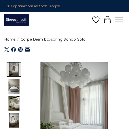
10% op aankopen met code: sleep10
Verlanglijst
Winkelwa
Home
/
Carpe Diem boxspring Sandö Solö
Product image slideshow Items