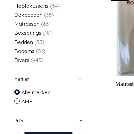
Hoofdkussens
(54)
Dekbedden
(35)
Matrassen
(66)
Boxsprings
(18)
Bedden
(35)
Bodems
(51)
Divers
(445)
Merken
Matras
Alle merken
AMP
Prijs
Minimale prijswaarde
Price maximum value