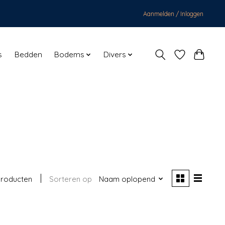
Aanmelden / Inloggen
s
Bedden
Bodems
Divers
producten
Sorteren op
Naam oplopend