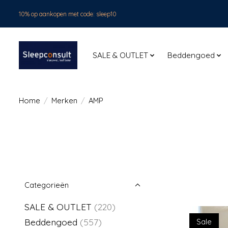
10% op aankopen met code: sleep10
SALE & OUTLET
Beddengoed
Home
/
Merken
/
AMP
Categorieën
SALE & OUTLET
(220)
Beddengoed
(557)
Sale