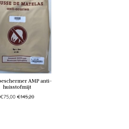
beschermer AMP anti-
huisstofmijt
€75,00
€145,20