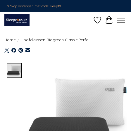
10% op aankopen met code: sleep10
Verlanglijst
Winkelwa
Home
/
Hoofdkussen Biogreen Classic Perfo
Product image slideshow Items