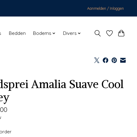
Aanmelden / Inloggen
s
Bedden
Bodems
Divers
dsprei Amalia Suave Cool
ey
,00
w
korder