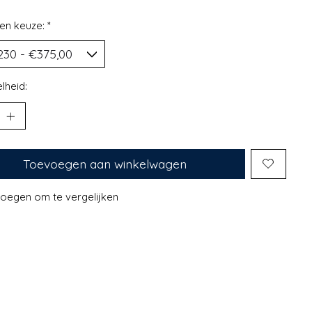
en keuze:
*
lheid:
Toevoegen aan winkelwagen
oegen om te vergelijken