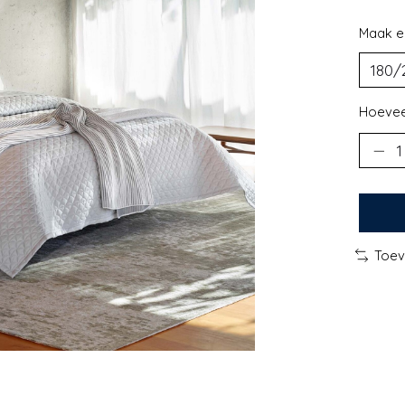
Maak e
Hoevee
Toev