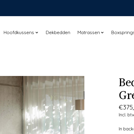
Hoofdkussens
Dekbedden
Matrassen
Boxspring
Be
Gr
€375
Incl. bt
In bac