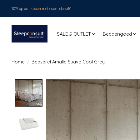
10% op aankopen met code: sleep10
SALE & OUTLET
Beddengoed
Home
/
Bedsprei Amalia Suave Cool Grey
Product image slideshow Items