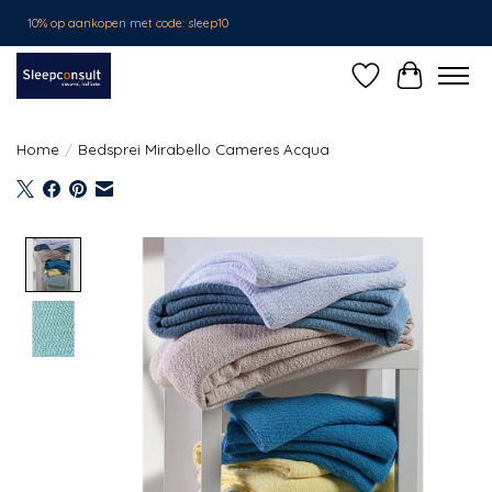
10% op aankopen met code: sleep10
Verlanglijst
Winkelwa
Home
/
Bedsprei Mirabello Cameres Acqua
Product image slideshow Items