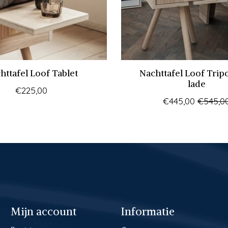
httafel Loof Tablet
Nachttafel Loof Trip
lade
€225,00
€445,00
€545,0
Mijn account
Informatie