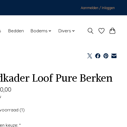
Aanmelden / Inloggen
s
Bedden
Bodems
Divers
dkader Loof Pure Berken
0,00
w
voorraad (1)
en keuze:
*