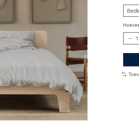
Hoevee
Toev