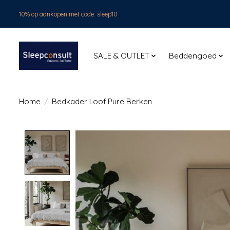
10% op aankopen met code: sleep10
SALE & OUTLET
Beddengoed
Home
/
Bedkader Loof Pure Berken
Product image slideshow Items