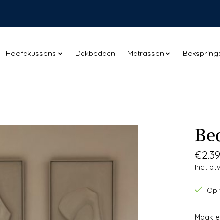
Hoofdkussens
Dekbedden
Matrassen
Boxspring
Be
€2.39
Incl. bt
Op 
Maak e