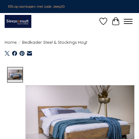
10% op aankopen met code: sleep10
Verlanglijst
Winkelwa
Home
/
Bedkader Steel & Stockings Hoyt
Product image slideshow Items