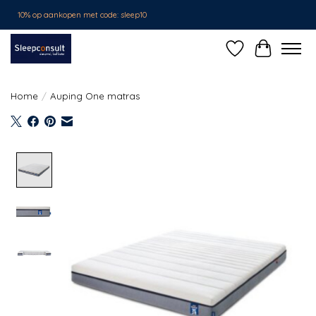
10% op aankopen met code: sleep10
Verlanglijst
Winkelwa
Home
/
Auping One matras
Product image slideshow Items