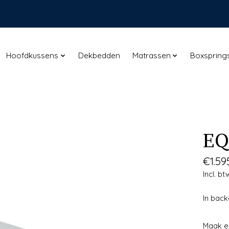
Hoofdkussens
Dekbedden
Matrassen
Boxspring
EQ
€1.59
Incl. bt
In bac
Maak e