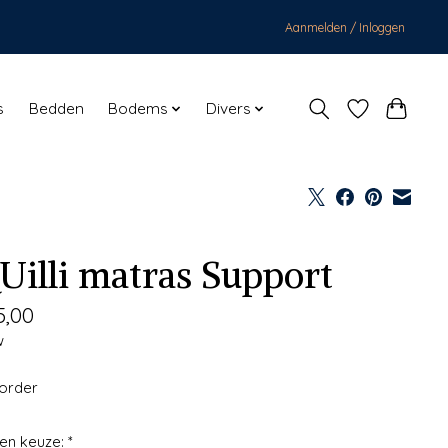
Aanmelden / Inloggen
s
Bedden
Bodems
Divers
Uilli matras Support
5,00
w
korder
en keuze:
*