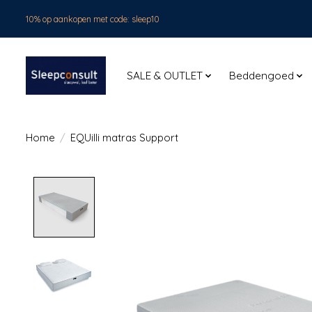
10% op aankopen met code: sleep10
SALE & OUTLET
Beddengoed
Home
/
EQUilli matras Support
Product image slideshow Items