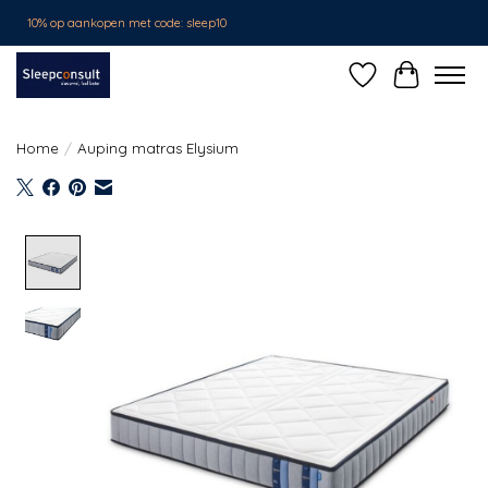
10% op aankopen met code: sleep10
Verlanglijst
Winkelwa
Home
/
Auping matras Elysium
Product image slideshow Items