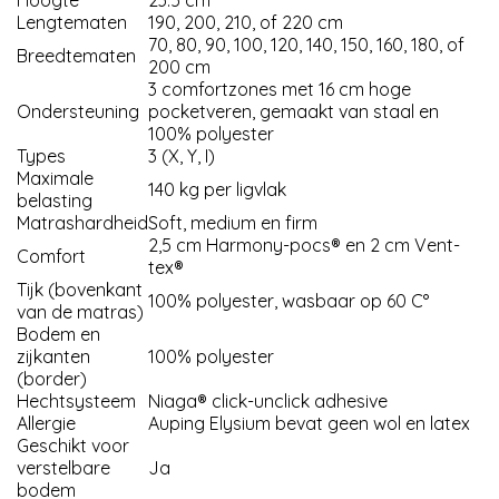
Lengtematen
190, 200, 210, of 220 cm
70, 80, 90, 100, 120, 140, 150, 160, 180, of
Breedtematen
200 cm
3 comfortzones met 16 cm hoge
Ondersteuning
pocketveren, gemaakt van staal en
100% polyester
Types
3 (X, Y, I)
Maximale
140 kg per ligvlak
belasting
Matrashardheid
Soft, medium en firm
2,5 cm Harmony-pocs® en 2 cm Vent-
Comfort
tex®
Tijk (bovenkant
100% polyester, wasbaar op 60 C°
van de matras)
Bodem en
zijkanten
100% polyester
(border)
Hechtsysteem
Niaga® click-unclick adhesive
Allergie
Auping Elysium bevat geen wol en latex
Geschikt voor
verstelbare
Ja
bodem